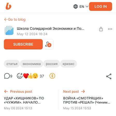
LOG IN
EN
Go to blog
Школа Солидарной Экономики и Политики
May 12 2024 16:24
SUBSCRIBE
«КРОЛИЧЬЯ НОРА» РОССИЙСКОЙ
статья
экономика
россия
кризис
ЭКОНОМИКИ [1] (Падение в бездну,
Level required:
9
37
которая БЕЗ ДНА)
Свободный слушатель
Наш комментарий к ситуации в российской экономике, а
UNLOCK WITH DISCOUNT
также к тому — кто и как этой экономикой управляет.
Previous post
Next post
$5.1
$3.9 per month
УДАР «ХИЩНИКОВ» ПО
ВОЙНА «СМОТРЯЩИХ»
-
25
%
«ЧУЖИМ». НАЧАЛО
ПРОТИВ «РЕШАЛ» (Чиним
«РАЗБОРОК» В ПУТИНСКОМ
«Тришкин кафтан»
Billed every 12 months.
May 06 2024 15:13
May 15 2024 15:53
«ПОЛИТБЮРО»
российского правительства)
The discount applies to the first 12 months only.