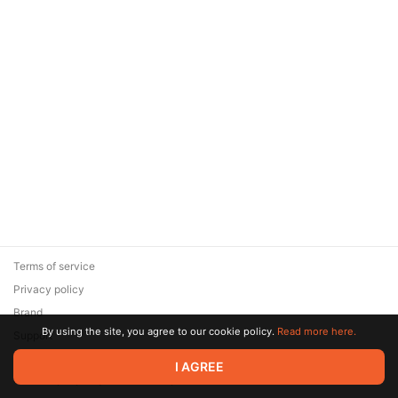
Terms of service
Privacy policy
Brand
By using the site, you agree to our cookie policy.
Read more here.
Support
© 2026 Zaya Solutions Limited. All rights reserved. All trademarks
I AGREE
are the property of their respective owners.