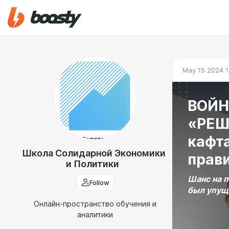
May 15 2024 1
ВОЙН
«РЕШ
кафт
Школа Солидарной Экономики
прав
и Политики
Шанс на п
Follow
был упуще
Онлайн-пространство обучения и
аналитики