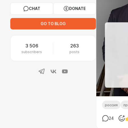
CHAT
DONATE
GO TO BLOG
3 506
263
subscribers
posts
россия
пр
24