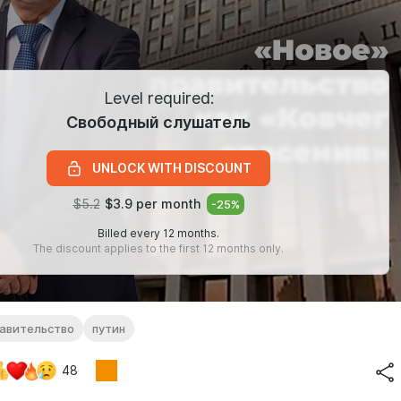
Level required:
Свободный слушатель
UNLOCK WITH DISCOUNT
$5.2
$3.9 per month
-
25
%
Billed every 12 months.
The discount applies to the first 12 months only.
авительство
путин
48