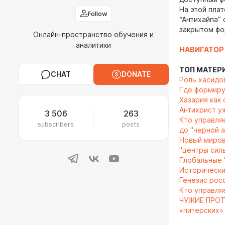
На этой пла
Follow
“Антихайпа”
закрытом ф
Онлайн-пространство обучения и
аналитики
НАВИГАТОР
ТОП МАТЕР
CHAT
DONATE
Роль хасидо
Где формируе
Хазария как
Антихрист у
3 506
263
Кто управля
subscribers
posts
до "черной 
Новый миров
"центры сил
Глобальные "
Исторически
Генезис росс
Кто управля
ЧУЖИЕ ПРОТИ
«питерских»