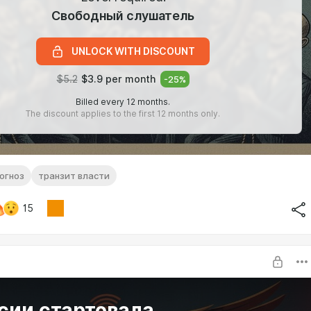
Свободный слушатель
UNLOCK WITH DISCOUNT
$5.2
$3.9 per month
-
25
%
Billed every 12 months.
The discount applies to the first 12 months only.
огноз
транзит власти
15
сии стартовала