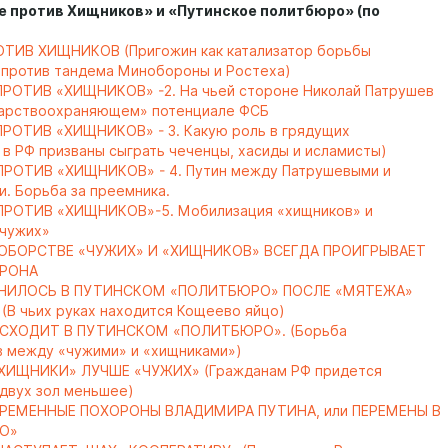
е против Хищников» и «Путинское политбюро» (по
ТИВ ХИЩНИКОВ (Пригожин как катализатор борьбы
 против тандема Минобороны и Ростеха)
РОТИВ «ХИЩНИКОВ» -2. На чьей стороне Николай Патрушев
дарствоохраняющем» потенциале ФСБ
РОТИВ «ХИЩНИКОВ» - 3. Какую роль в грядущих
 в РФ призваны сыграть чеченцы, хасиды и исламисты)
ПРОТИВ «ХИЩНИКОВ» - 4. Путин между Патрушевыми и
и. Борьба за преемника.
ПРОТИВ «ХИЩНИКОВ»-5. Мобилизация «хищников» и
«чужих»
ОБОРСТВЕ «ЧУЖИХ» И «ХИЩНИКОВ» ВСЕГДА ПРОИГРЫВАЕТ
ОРОНА
НИЛОСЬ В ПУТИНСКОМ «ПОЛИТБЮРО» ПОСЛЕ «МЯТЕЖА»
В чьих руках находится Кощеево яйцо)
СХОДИТ В ПУТИНСКОМ «ПОЛИТБЮРО». (Борьба
 между «чужими» и «хищниками»)
ХИЩНИКИ» ЛУЧШЕ «ЧУЖИХ» (Гражданам РФ придется
 двух зол меньшее)
РЕМЕННЫЕ ПОХОРОНЫ ВЛАДИМИРА ПУТИНА, или ПЕРЕМЕНЫ В
О»