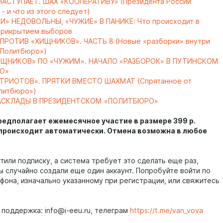
НАСТУПАЕТ. ШАХ «КООПЕРАТИВУ» (Президента России
- и что из этого следует)
» НЕДОВОЛЬНЫ, «ЧУЖИЕ» В ПАНИКЕ: Что происходит в
прикрытием выборов
ПРОТИВ «ХИЩНИКОВ». ЧАСТЬ 8 (Новые «разборки» внутри
«Политбюро»)
ИЩНИКОВ» ПО «ЧУЖИМ». НАЧАЛО «РАЗБОРОК» В ПУТИНСКОМ
О»
АТРИОТОВ». ПРЯТКИ ВМЕСТО ШАХМАТ (Спрятанное от
литбюро»)
АСКЛАДЫ В ПРЕЗИДЕНТСКОМ «ПОЛИТБЮРО»
редполагает ежемесячное участие в размере 399 р.
происходит автоматически. Отмена возможна в любое
тили подписку, а система требует это сделать еще раз,
ы случайно создали еще один аккаунт. Попробуйте войти по
фона, изначально указанному при регистрации, или свяжитесь
 поддержка: info@i-eeu.ru, телеграм
https://t.me/van_vova