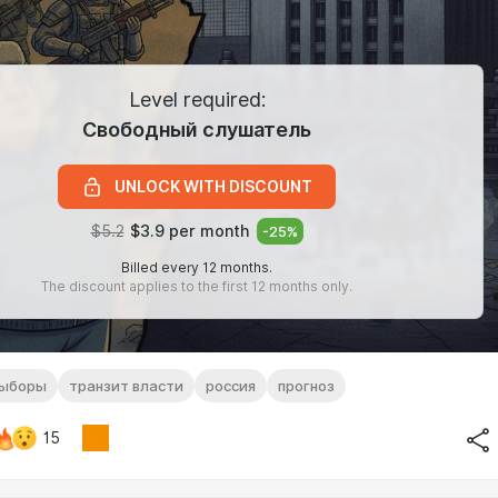
Level required:
Свободный слушатель
UNLOCK WITH DISCOUNT
$5.2
$3.9 per month
-
25
%
Billed every 12 months.
The discount applies to the first 12 months only.
ыборы
транзит власти
россия
прогноз
15