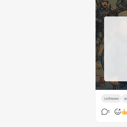
собянин
в
1