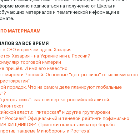
тформе можно подписаться на получение от Школы и
 обучающих материалов и тематической информации в
ормате.
 ПО МАТЕРИАЛАМ
ИАЛОВ ЗА ВСЕ ВРЕМЯ
в в СВО и при чём здесь Хазария
тся Хазария - на Украине или в России?
 симулякр торговой империи
же пришёл. И имя его известно
ет миром и Россией. Основные "центры силы" от иллюминатов
аристократии"
ой порядок. Что на самом деле планируют глобальные
ы"?
центры силы": как они вертят российской элитой.
й контекст
ийской власти: "питерская" и другие группировки
ет Россией? Официальный и теневой рейтинги пофамильно
В ХИЩНИКОВ-1 (Пригожин как катализатор борьбы
 против тандема Минобороны и Ростеха)