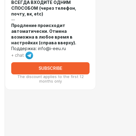
ВСЕГДА ВХОДИТЕ ОДНИМ
СПОСОБОМ
(через телефон,
почту, вк, etc)
--
Продление происходит
автоматически. Отмена
возможна в любое время в
настройках (справа вверху).
Поддержка: info@i-eeu.ru
+ chat
SUBSCRIBE
The discount applies to the first 12
months only