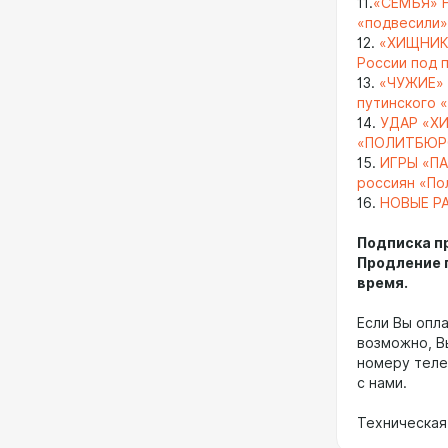
11.
«СЕМЬЯ» 
«подвесили» 
12.
«ХИЩНИКИ
России под 
13.
«ЧУЖИЕ» 
путинского 
14.
УДАР «Х
«ПОЛИТБЮР
15.
ИГРЫ «П
россиян «По
16.
НОВЫЕ Р
Подписка п
Продление 
время.
Если Вы опла
возможно, В
номеру теле
с нами.
Техническая