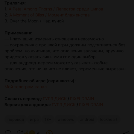
Трилогия:
1.
A Petal Among Thorns / Лепесток среди шипов
2.
A Moment of Bliss / Момент блаженства
3. Over the Moon / Над луной
Примечания:
— i-патч вшит, изменить отношения невозможно
— cохранения с прошлой игры должны подтягиваться без
проблем, но учитывая, что отношения залочены, вручную
придется указать лишь имя гг и один выбор
— для андроид-версии можете указывать любые
отношения, это ни на что не влияет, переменные вырезаны.
Подробнее об игре (cкриншоты):
Мой телеграм канал
Скачать перевод:
ГУГЛ ДИСК
/
PIXELDRAIN
Версия для андроида:
ГУГЛ ДИСК
/
PIXELDRAIN
перевод
игра
18+
windows
android
lockheart
6