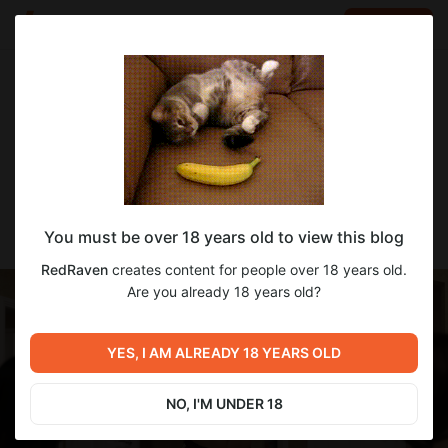
LOG IN
EN
Go to blog
RedRaven
Feb 08 2025 09:38
SUBSCRIBE
Перевод Оver the Mоon / По ту сторону
You must be over 18 years old to view this blog
Луны [v4.4.5] [Ch.4 Part 2]
RedRaven
creates content for people over 18 years old.
Are you already 18 years old?
YES, I AM ALREADY 18 YEARS OLD
NO, I'M UNDER 18