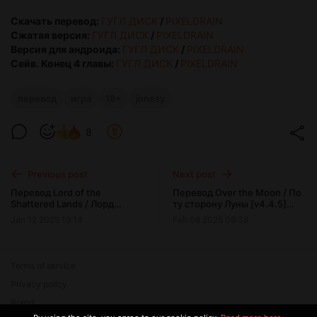
Скачать перевод:
ГУГЛ ДИСК
/
PIXELDRAIN
Сжатая версия:
ГУГЛ ДИСК
/
PIXELDRAIN
Версия для андроида:
ГУГЛ ДИСК
/
PIXELDRAIN
Сейв. Конец 4 главы:
ГУГЛ ДИСК
/
PIXELDRAIN
перевод
игра
18+
jonesy
8
Previous post
Next post
Перевод Lord of the
Перевод Оver the Mоon / По
Shattered Lands / Лорд
ту сторону Луны [v4.4.5]
Расколотых Земель [v0.2]
[Ch.4 Part 2]
Jan 12 2025 19:14
Feb 08 2025 09:38
Terms of service
Privacy policy
Brand