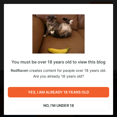
LOG IN
EN
Go to blog
RedRaven
Jan 19 2025 15:10
SUBSCRIBE
Перевод New Year's Day(e) / Новый Год
You must be over 18 years old to view this blog
Дэи [v0.5.0]
RedRaven
creates content for people over 18 years old.
Are you already 18 years old?
YES, I AM ALREADY 18 YEARS OLD
NO, I'M UNDER 18