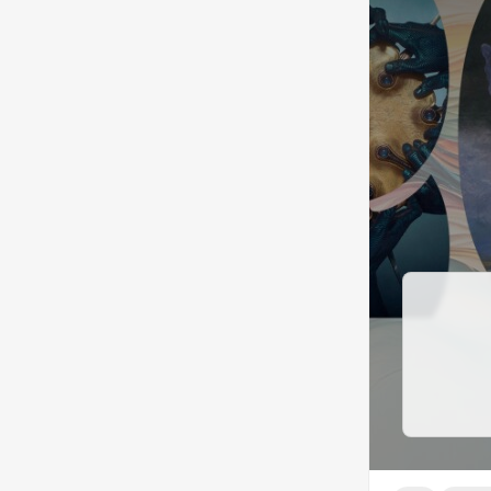
второго аль
поездки в Ч
общения и в
LOVE всеми 
из Торонто.