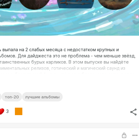
ь выпала на 2 слабых месяца с недостатком крупных и
ьбомов. Для дайджеста это не проблема - чем меньше звёзд,
таинственных бурых карликов. В этом выпуске вы найдёте
риментальных релизов, готический и магический саунд из
понско-бразильский фьюжн из j-pop и босса-нова, и жанровое
: от death metal до инди-фолка. Без малого 1600 альбомов
 отбор, список как всегда прикреплён на boosty и patreon.
топ-20
лучшие альбомы
s - Bastard
York / June 13 / 0,747 / 🌑
3
le Music
k / art pop / minimalism / post-punk / techno punk / industrial /
айджест крайне любопытный альбом - низкий в плане