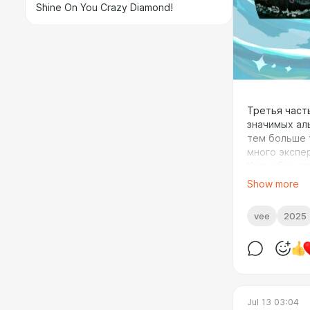
Shine On You Crazy Diamond!
Третья част
значимых ал
тем больше 
много экспе
Колумбии, я
многообразие
Show more
прошли через
vee
2025
15.
The Want
🇺🇸 US, New 
Spotify
/
App
electronic roc
experimental
Jul 13 03:04
Открывает д