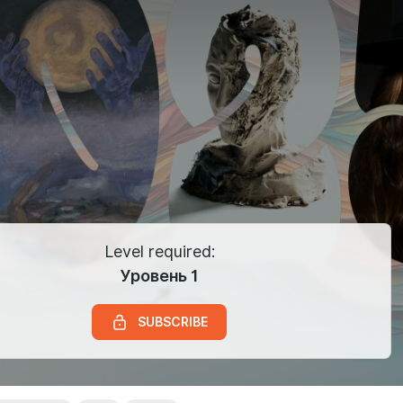
бома в Лос-Анджелес, и вот третий альбом родился из
арльстон, SC, где Бенлоло тусовался в непривычном круге
ернулся домой с почти готовым альбомом. Дискография BRKN
силами даёт понять, что записать альбом можно лишь свалив
Level required:
Уровень 1
SUBSCRIBE