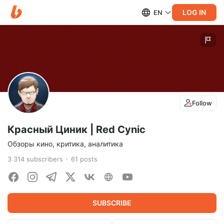
LOG IN
EN
Follow
Красный Циник | Red Cynic
Обзоры кино, критика, аналитика
3 314
subscribers
61
posts
SUBSCRIBE