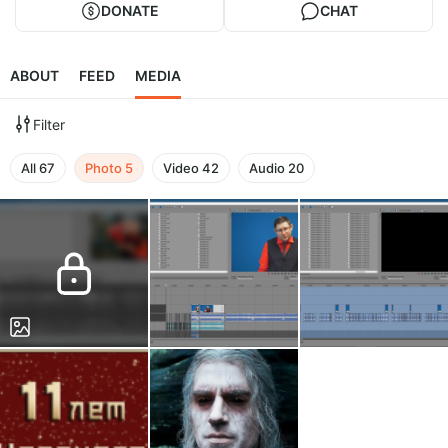
DONATE
CHAT
ABOUT
FEED
MEDIA
Filter
All
67
Photo
5
Video
42
Audio
20