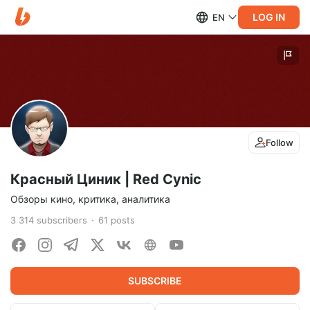
LOG IN
EN
Follow
Красный Циник | Red Cynic
Обзоры кино, критика, аналитика
3 314
subscribers
61
posts
SUBSCRIBE