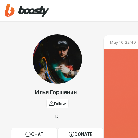
May 10 22:49
Илья Горшенин
Follow
Dj
CHAT
DONATE