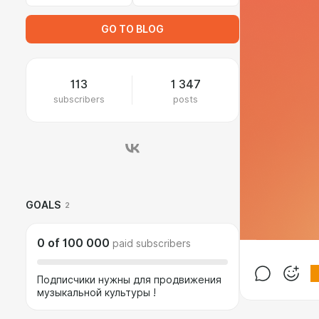
GO TO BLOG
113
1 347
subscribers
posts
GOALS
2
0
of
100 000
paid subscribers
Подписчики нужны для продвижения
музыкальной культуры !