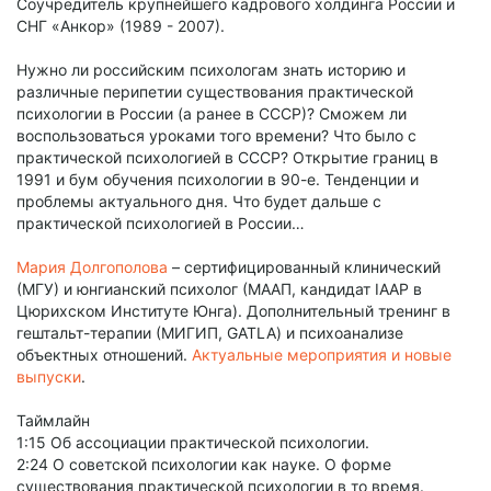
Соучредитель крупнейшего кадрового холдинга России и
СНГ «Анкор» (1989 - 2007).
Нужно ли российским психологам знать историю и
различные перипетии существования практической
психологии в России (а ранее в СССР)? Сможем ли
воспользоваться уроками того времени? Что было с
практической психологией в СССР? Открытие границ в
1991 и бум обучения психологии в 90-е. Тенденции и
проблемы актуального дня. Что будет дальше с
практической психологией в России…
Мария Долгополова
– сертифицированный клинический
(МГУ) и юнгианский психолог (МААП, кандидат IAAP в
Цюрихском Институте Юнга). Дополнительный тренинг в
гештальт-терапии (МИГИП, GATLA) и психоанализе
объектных отношений.
Актуальные мероприятия и новые
выпуски
.
Таймлайн
1:15 Об ассоциации практической психологии.
2:24 О советской психологии как науке. О форме
существования практической психологии в то время.