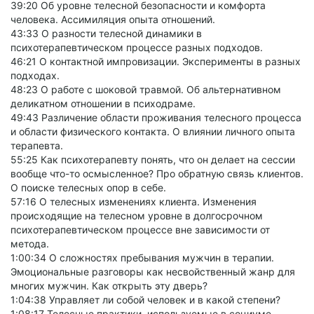
39:20 Об уровне телесной безопасности и комфорта
человека. Ассимиляция опыта отношений.
43:33 О разности телесной динамики в
психотерапевтическом процессе разных подходов.
46:21 О контактной импровизации. Эксперименты в разных
подходах.
48:23 О работе с шоковой травмой. Об альтернативном
деликатном отношении в психодраме.
49:43 Различение области проживания телесного процесса
и области физического контакта. О влиянии личного опыта
терапевта.
55:25 Как психотерапевту понять, что он делает на сессии
вообще что-то осмысленное? Про обратную связь клиентов.
О поиске телесных опор в себе.
57:16 О телесных изменениях клиента. Изменения
происходящие на телесном уровне в долгосрочном
психотерапевтическом процессе вне зависимости от
метода.
1:00:34 О сложностях пребывания мужчин в терапии.
Эмоциональные разговоры как несвойственный жанр для
многих мужчин. Как открыть эту дверь?
1:04:38 Управляет ли собой человек и в какой степени?
1:08:17 Телесные практики, используемые в социуме.