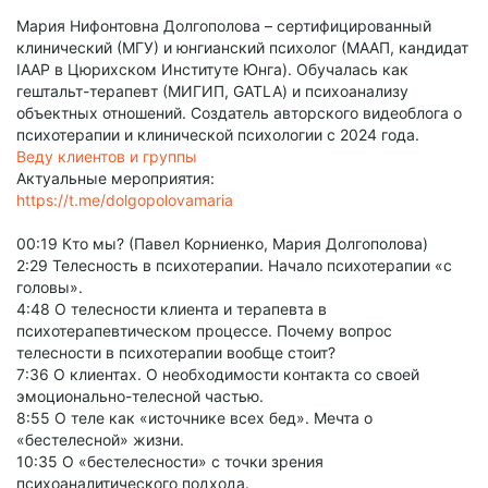
Мария Нифонтовна Долгополова – сертифицированный
клинический (МГУ) и юнгианский психолог (МААП, кандидат
IAAP в Цюрихском Институте Юнга). Обучалась как
гештальт-терапевт (МИГИП, GATLA) и психоанализу
объектных отношений. Создатель авторского видеоблога о
психотерапии и клинической психологии с 2024 года.
Веду клиентов и группы
Актуальные мероприятия:
https://t.me/dolgopolovamaria
00:19 Кто мы? (Павел Корниенко, Мария Долгополова)
2:29 Телесность в психотерапии. Начало психотерапии «с
головы».
4:48 О телесности клиента и терапевта в
психотерапевтическом процессе. Почему вопрос
телесности в психотерапии вообще стоит?
7:36 О клиентах. О необходимости контакта со своей
эмоционально-телесной частью.
8:55 О теле как «источнике всех бед». Мечта о
«бестелесной» жизни.
10:35 О «бестелесности» с точки зрения
психоаналитического подхода.