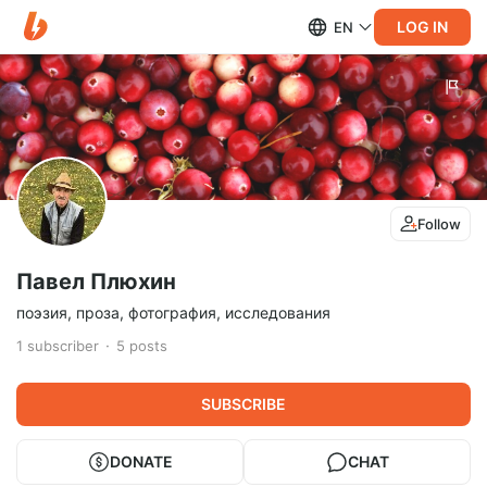
LOG IN
EN
Follow
Павел Плюхин
поэзия, проза, фотография, исследования
1
subscriber
5
posts
SUBSCRIBE
DONATE
CHAT