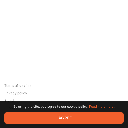
Terms of service
Privacy policy
Brand
By using the site, you agree to our cookie policy.
Read more here.
Support
© 2026 Zaya Solutions Limited. All rights reserved. All trademarks
I AGREE
are the property of their respective owners.