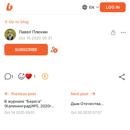
LOG IN
EN
Go to blog
Павел Плюхин
Oct 15 2020 05:31
SUBSCRIBE
Причём здесь пандемия?!
Level required:
1
1
Невольно вспомнишь Пушкина, Болдино, бегство от
Осень золотая
эпидемии... Не хочу ставить себя рядом с Великими, но
пандемия вызвала взрыв эмоций!
SUBSCRIBE
Previous post
Next post
В журнале "Берега"
Дым Отечества...
(Калининград)№5, 2020г
вышла моя статья о
Oct 14 2020 09:51
Oct 30 2020 07:07
знаменитом роде
Строгановых, Ермаке