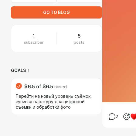
GO TO BLOG
1
5
subscriber
posts
GOALS
1
$6.5
of
$6.5
raised
Перейти на новый уровень съёмок,
купив аппаратуру для цифровой
съёмки и обработки фото
2