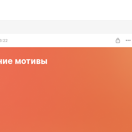
6:22
ние мотивы