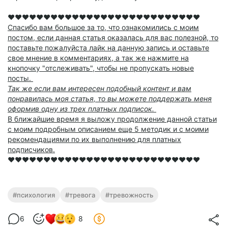
❤️❤️❤️❤️❤️❤️❤️❤️❤️❤️❤️❤️❤️❤️❤️❤️❤️❤️❤️❤️❤️❤️❤️❤️❤️❤️❤️
Спасибо вам большое за то, что ознакомились с моим
постом, если данная статья оказалась для вас полезной, то
поставьте пожалуйста лайк на данную запись и оставьте
свое мнение в комментариях, а так же нажмите на
кнопочку "отслеживать", чтобы не пропускать новые
посты.
Так же если вам интересен подобный контент и вам
понравилась моя статья, то вы можете поддержать меня
оформив одну из трех платных подписок.
В ближайшие время я выложу продолжение данной статьи
с моим подробным описанием еще 5 методик и с моими
рекомендациями по их выполнению для платных
подписчиков.
❤️❤️❤️❤️❤️❤️❤️❤️❤️❤️❤️❤️❤️❤️❤️❤️❤️❤️❤️❤️❤️❤️❤️❤️❤️❤️❤️
#психология
#тревога
#тревожность
6
8