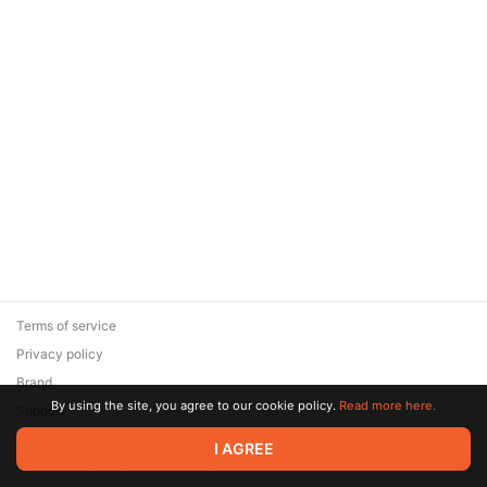
Terms of service
Privacy policy
Brand
By using the site, you agree to our cookie policy.
Read more here.
Support
© 2026 Zaya Solutions Limited. All rights reserved. All trademarks
I AGREE
are the property of their respective owners.