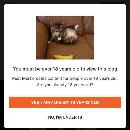
LOG IN
EN
Go to blog
Post Mort
Sep 09 2025 10:30
SUBSCRIBE
Немного новостей
You must be over 18 years old to view this blog
Всем привет!
Post Mort
creates content for people over 18 years old.
Are you already 18 years old?
YES, I AM ALREADY 18 YEARS OLD
NO, I'M UNDER 18