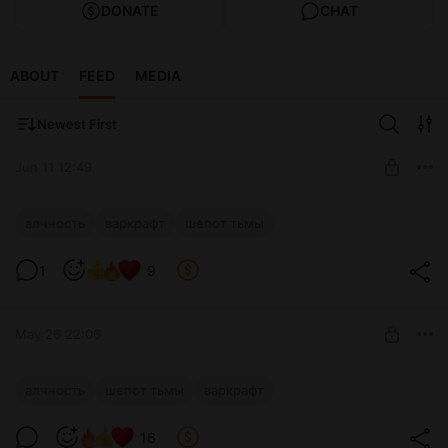
DONATE
CHAT
ABOUT
FEED
MEDIA
Newest First
Jun 11 12:49
Алчность. Том 3: Шепот Тьмы - Глава 41.
алчность
варкрафт
шепот тьмы
Драгоценный материал
Level required:
1
9
Начинающий приключенец
SUBSCRIBE
May 26 22:06
Алчность. Том 3: Шепот Тьмы - Глава
алчность
шепот тьмы
варкрафт
40. Барьер
Level required:
16