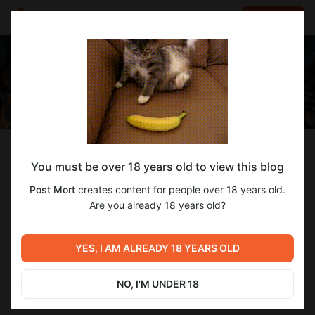
LOG IN
EN
Follow
You must be over 18 years old to view this blog
Post Mort
Post Mort
creates content for people over 18 years old.
Сочиняя истории - помогаю справиться с реальностью
Are you already 18 years old?
1 144
subscribers
446
posts
YES, I AM ALREADY 18 YEARS OLD
NO, I'M UNDER 18
SUBSCRIBE