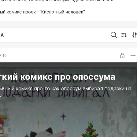
ый комикс проект "Кислотный человек"
IA
7:10
ткий комикс про опоссума
ичный комикс про то как опоссум выбирал подарки на
.