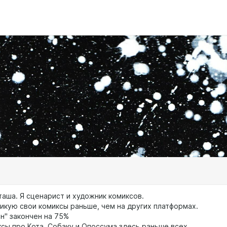
таша. Я сценарист и художник комиксов.
ликую свои комиксы раньше, чем на других платформах.
н" закончен на 75%
сы про Кота, Собаку и Опоссума здесь раньше всех