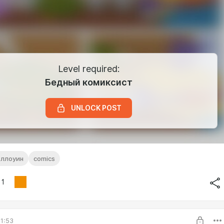
Level required:
Бедный комиксист
UNLOCK POST
эллоуин
comics
1
1:53