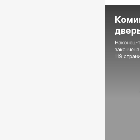
Комик
двер
Наконец-т
закончена
119 стран