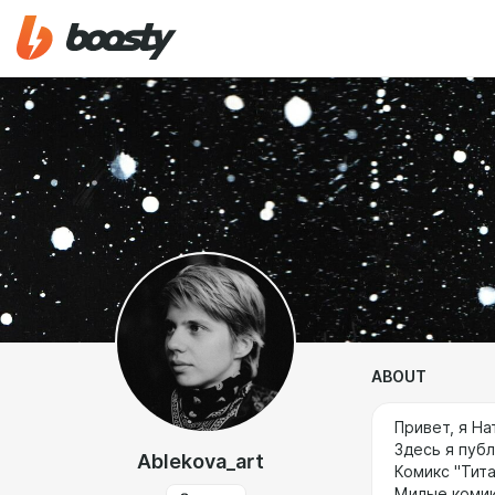
ABOUT
Привет, я На
Здесь я пуб
Ablekova_art
Комикс "Тита
Милые комик