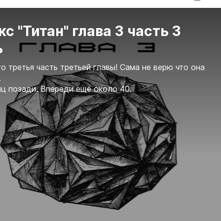
с "Титан" глава 3 часть 3
ь
о третья часть третьей главы! Сама не верю что она
.
иц позади. Впереди ещё около 40.