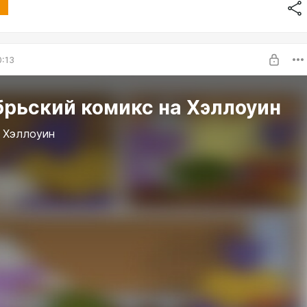
0:13
брьский комикс на Хэллоуин
 Хэллоуин