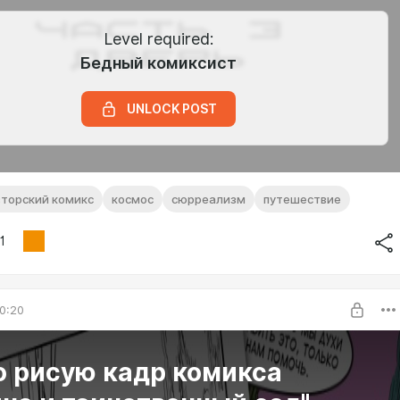
Level required:
Бедный комиксист
UNLOCK POST
вторский комикс
космос
сюрреализм
путешествие
1
0:20
о рисую кадр комикса