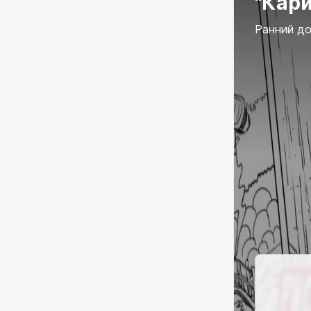
"Кари
Ранний до