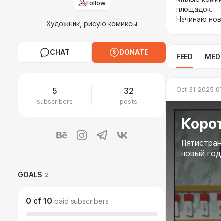
Follow
площадок.
Начинаю нов
Художник, рисую комиксы
CHAT
DONATE
FEED
MED
Oct 31 2025 0
5
32
subscribers
posts
Коро
Пятистран
новый год
GOALS
2
0
of
10
paid subscribers