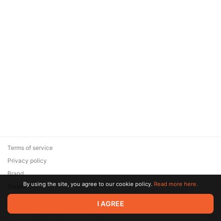
Terms of service
Privacy policy
Brand
By using the site, you agree to our cookie policy.
Read more here.
Support
© 2026 Zaya Solutions Limited. All rights reserved. All trademarks
I AGREE
are the property of their respective owners.