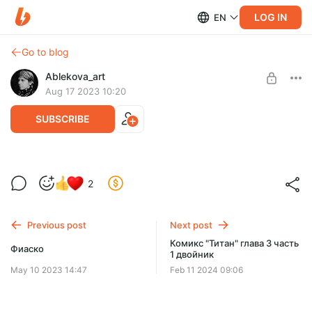
LOG IN
EN
Go to blog
Ablekova_art
Aug 17 2023 10:20
SUBSCRIBE
"Будни кота"
2
Level required:
Комикс "Будни кота" Из серии комиксов про Кота, Собаку и
Успешный мангака
Опоссума. Познакомимся ближе с котом-полиглотом и его
обычным днём.
Previous post
Next post
UNLOCK POST
Комикс "Титан" глава 3 часть
Фиаско
1 двойник
May 10 2023 14:47
Feb 11 2024 09:06