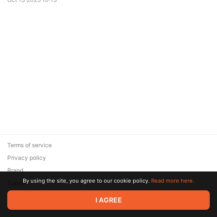
Terms of service
Privacy policy
Brand
By using the site, you agree to our cookie policy.
Read more here.
Support
© 2026 Zaya Solutions Limited. All rights reserved. All trademarks
I AGREE
are the property of their respective owners.