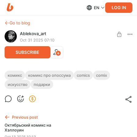
LOG IN
EN
Go to blog
Ablekova_art
Oct 31 2025 07:10
SUBSCRIBE
Короткий комикс про опоссума
комикс
комикс про опоссума
comics
comix
искусство
подарки
Level required:
Пятистраничный комикс про то как опоссум выбирал
Бедный комиксист
подарки на новый год.
UNLOCK POST
Previous post
Октябрьский комикс на
Хэллоуин
Oct 13 2025 10:13