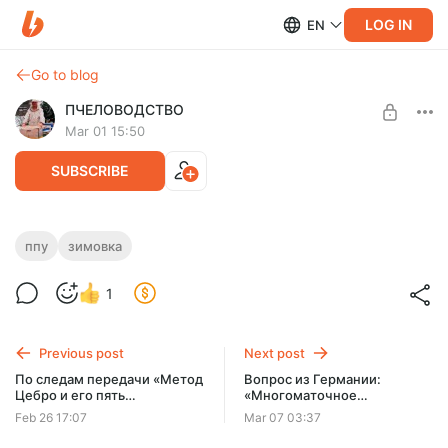
LOG IN
EN
Go to blog
ПЧЕЛОВОДСТВО
Mar 01 15:50
SUBSCRIBE
«Зимовка в ППУ, неожиданное
ппу
зимовка
впечатление» — передача из цикла
Level required:
1
«Спроси Калёнова»
"ДЕЛОВОЙ" - Базовый уровень
Опять тема - "какой улей лучше". У всех есть свои
UNLOCK POST
недостатки и свои достоинства!
Previous post
Next post
По следам передачи «Метод
Вопрос из Германии:
Цебро и его пять
«Многоматочное
интерпретаций».
пчеловодство — четыре
Feb 26 17:07
Mar 07 03:37
СПРАШИВАЙТЕ!
матки с весны до осени», —
РАЗБИРАЕМ ВСЁ!
программа «РАЗБОР ВАШЕЙ