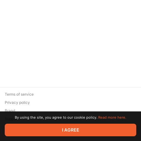
ТЕХНОЛОГИИ»
Terms of service
Privacy policy
Brand
By using the site, you agree to our cookie policy.
Read more here.
Support
© 2026 Zaya Solutions Limited. All rights reserved. All trademarks
I AGREE
are the property of their respective owners.