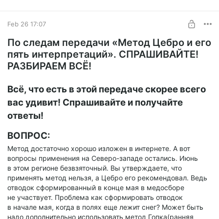
Опять тема - "какой улей лучше". У всех есть свои
недостатки и свои достоинства!
UNLOCK POST
Feb 26 17:07
По следам передачи «Метод Цебро и его
пять интерпретаций». СПРАШИВАЙТЕ!
РАЗБИРАЕМ ВСЁ!
Всё, что есть в этой передаче скорее всего
вас удивит! Спрашивайте и получайте
ответы!
ВОПРОС:
Метод достаточно хорошо изложен в интернете. А вот
вопросы применения на Северо-западе остались. Июнь
в этом регионе безвзяточный. Вы утверждаете, что
применять метод нельзя, а Цебро его рекомендовал. Ведь
отводок сформированный в конце мая в медосборе
не участвует. Проблема как сформировать отводок
в начале мая, когда в полях еще лежит снег? Может быть
надо дополнительно использовать метод Гопка(ранняя