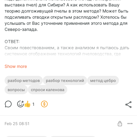
выставка пчел) для Сибири? А как использовать Вашу
теорию долгоживущей пчелы в этом методе? Может быть
подсиливать отводки открытым расплодом? Хотелось бы
услышать от Вас уточнение применения этого метода для
Северо-запада.
ОТВЕТ:
Своим повествованием, а также анализом я пытаюсь дать
системное отображение технологий пчеловодства, где
всегда есть главное, база или ведущее, а есть
и второстепенное или ведомое. Также я стараюсь уберечь
Show more
вас, уважаемые читатели и слушатели от неправильного,
с моей точки зрения, восприятия того или иного приёма,
разбор методов
разбор технологий
метод цебро
или того или иного метода, или той или иной системы
вопросы
спроси каленова
пчеловодства.
При этом надо осознавать, что приём, метод, система
пчеловодства — это абсолютно различающиеся по сути
1
вещи. То, что в нашем пчеловодстве часто называют
методом, — это чаще всего совокупность или
последовательность действий.
Feb 25 08:51
Как пример, «метод Цебро».
Вы задаёте вопросы…