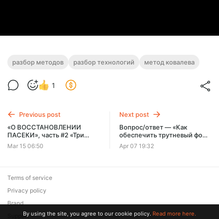
разбор методов
разбор технологий
метод ковалева
1
Previous post
Next post
«О ВОССТАНОВЛЕНИИ
Вопрос/ответ — «Как
ПАСЕКИ», часть #2 «Три
обеспечить трутневый фон
момента восстановления
на пасеке для ранних
Mar 15 06:50
Apr 07 19:32
пасеки» — Передача
маток», — передача
из программы «Спроси
из программы «Спроси
Калёнова».
Калёнова».
Terms of service
Privacy policy
Brand
By using the site, you agree to our cookie policy.
Read more here.
Support