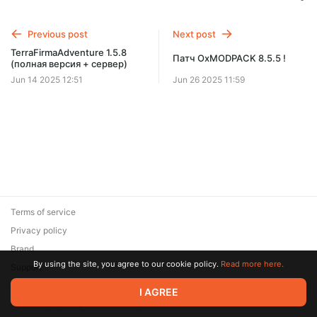
Previous post
Next post
TerraFirmaAdventure 1.5.8
Патч OxMODPACK 8.5.5 !
(полная версия + сервер)
Jun 14 2025 12:51
Jun 26 2025 11:59
Terms of service
Privacy policy
Brand
By using the site, you agree to our cookie policy.
Read more here.
Support
© 2026 Zaya Solutions Limited. All rights reserved. All trademarks
I AGREE
are the property of their respective owners.