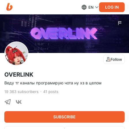
LOG IN
EN
Follow
OVERLINK
Веду тг каналы програмирую чота ну хз в целом
19 363
subscribers
41
posts
SUBSCRIBE