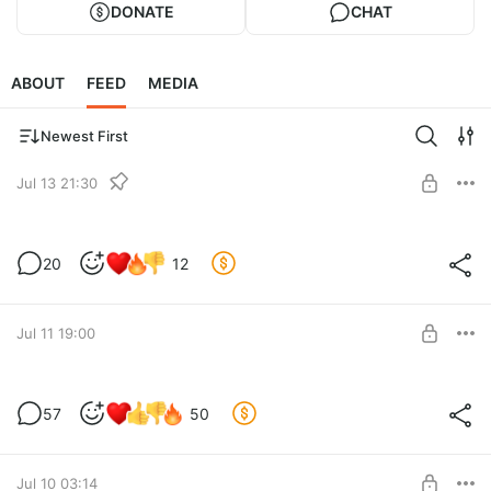
DONATE
CHAT
ABOUT
FEED
MEDIA
Newest First
Jul 13 21:30
Русификатор под андроид 3.5
20
12
Level required:
Русификатор на неделю раньше
SUBSCRIBE
Jul 11 19:00
Новая версия под 3.5
57
50
Level required:
Русификатор на неделю раньше
Jul 10 03:14