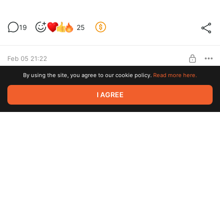
Версия для Android на 3.1
19
25
Level required:
Русификатор на неделю раньше
SUBSCRIBE
Feb 05 21:22
By using the site, you agree to our cookie policy.
Read more here.
Русификатор на PC для версии 3.1
97
206
I AGREE
Level required:
Русификатор на неделю раньше
Dec 30 2025 20:24
SUBSCRIBE
Android версия для 3.0 (НЕ АКТУАЛЬНО)
61
32
Level required:
Русификатор на неделю раньше
SUBSCRIBE
Dec 26 2025 13:19
Для версии 3.0 на ПК.