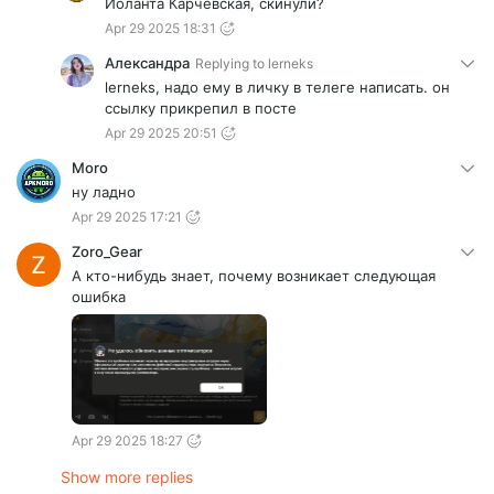
Иоланта Карчевская, скинули?
Apr 29 2025 18:31
Александра
Replying to
lerneks
lerneks, надо ему в личку в телеге написать. он
ссылку прикрепил в посте
Apr 29 2025 20:51
Moro
ну ладно
Apr 29 2025 17:21
Zoro_Gear
А кто-нибудь знает, почему возникает следующая
ошибка
Apr 29 2025 18:27
Show more replies