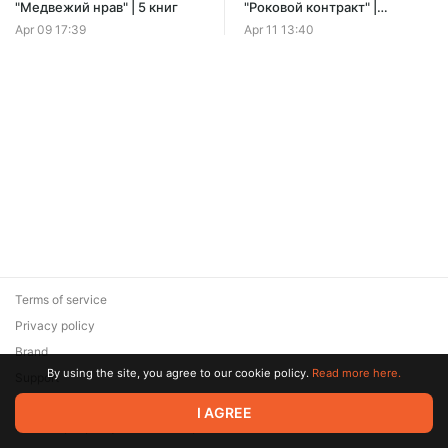
Offer ends 08 August.
"Медвежий нрав" | 5 книг
"Роковой контракт" |
Дилогия
Apr 09 17:39
Apr 11 13:40
Terms of service
Privacy policy
Brand
By using the site, you agree to our cookie policy.
Read more here.
Support
© 2026 Zaya Solutions Limited. All rights reserved. All trademarks
I AGREE
are the property of their respective owners.