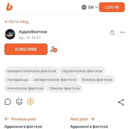
LOG IN
EN
Go to blog
АудиоФэнтези
Apr 10 16:51
SUBSCRIBE
Аудиокнига фэнтези "Светлый фарс"
юмористическое фэнтези
героическое фэнтези
попаданцы
сатирическое фэнтези
боевое фэнтези
Level required:
Полная версия.
Подписка на каталог
Слушайте эту и другие фэнтези-аудиокниги полностью, без
эпическое фэнтези
тёмное фэнтези
рекламы и любых ограничений!
UNLOCK WITH DISCOUNT
$2.42
$1.82 per month
-
25
%
Billed every 12 months.
Previous post
Next post
The discount applies to the first 12 months only.
Аудиокнига фэнтези
Аудиокнига фэнтези