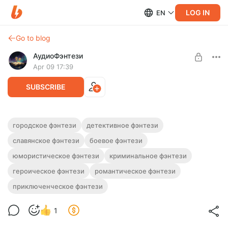
LOG IN
EN
Go to blog
АудиоФэнтези
Apr 09 17:39
SUBSCRIBE
Аудиокнига фэнтези "Медвежий нрав" |
городское фэнтези
детективное фэнтези
5 книг
славянское фэнтези
боевое фэнтези
Level required:
Подписка на каталог
Полная версия. 5 книг.
юмористическое фэнтези
криминальное фэнтези
Слушайте эту и другие фэнтези-аудиокниги полностью, без
UNLOCK WITH DISCOUNT
героическое фэнтези
романтическое фэнтези
рекламы и любых ограничений!
приключенческое фэнтези
$2.44
$1.83 per month
-
25
%
Billed every 12 months.
1
The discount applies to the first 12 months only.