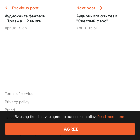
Offer ends 08 August.
Previous post
Next post
Аудиокнига фэнтези
Аудиокнига фэнтези
"Призма" | 2 книги
"Светлый фарс"
Apr 08 19:35
Apr 10 16:51
Terms of service
Privacy policy
Brand
By using the site, you agree to our cookie policy.
Read more here.
Support
© 2026 Zaya Solutions Limited. All rights reserved. All trademarks
I AGREE
are the property of their respective owners.