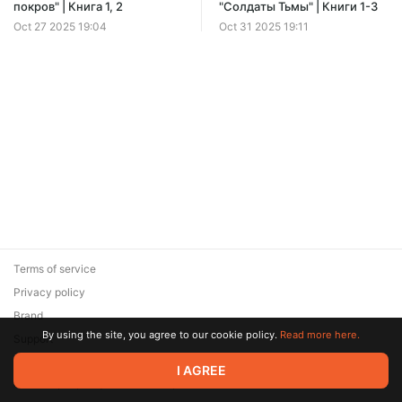
Offer ends 08 August.
покров" | Книга 1, 2
"Солдаты Тьмы" | Книги 1-3
Oct 27 2025 19:04
Oct 31 2025 19:11
Terms of service
Privacy policy
Brand
By using the site, you agree to our cookie policy.
Read more here.
Support
© 2026 Zaya Solutions Limited. All rights reserved. All trademarks
I AGREE
are the property of their respective owners.