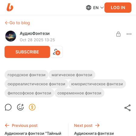
LOG IN
EN
Go to blog
АудиоФэнтези
Oct 28 2025 13:25
SUBSCRIBE
Аудиокнига фэнтези "Карта Забвения" |
городское фэнтези
магическое фэнтези
Книги 1-4
сюрреалистическое фэнтези
юмористическое фэнтези
Level required:
Подписка на каталог
Полная версия.
философское фэнтези
современное фэнтези
Слушайте эту и другие фэнтези-аудиокниги полностью, без
UNLOCK WITH DISCOUNT
рекламы и любых ограничений!
$2.44
$1.83 per month
-
25
%
Billed every 12 months.
Previous post
Next post
The discount applies to the first 12 months only.
Аудиокнига фэнтези "Тайный
Аудиокнига фэнтези