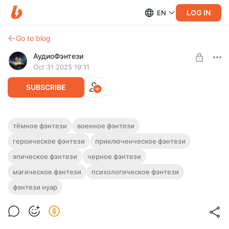
LOG IN
EN
Go to blog
АудиоФэнтези
Oct 31 2025 19:11
SUBSCRIBE
Аудиокнига фэнтези "Солдаты Тьмы" |
тёмное фэнтези
военное фэнтези
Книги 1-3
героическое фэнтези
приключенческое фэнтези
Level required:
Подписка на каталог
Полная серия трилогии.
эпическое фэнтези
черное фэнтези
Слушайте эту и другие фэнтези-аудиокниги полностью, без
SUBSCRIBE
магическое фэнтези
психологическое фэнтези
рекламы и любых ограничений!
фэнтези нуар