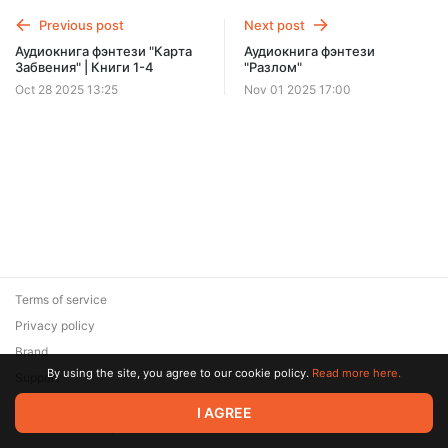
Previous post
Next post
Аудиокнига фэнтези "Карта
Аудиокнига фэнтези
Забвения" | Книги 1-4
"Разлом"
Oct 28 2025 13:25
Nov 01 2025 17:00
Terms of service
Privacy policy
Brand
By using the site, you agree to our cookie policy.
Read more here.
Support
© 2026 Zaya Solutions Limited. All rights reserved. All trademarks
I AGREE
are the property of their respective owners.