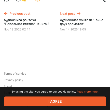
Offer ends 08 August.
Previous post
Next post
Аудиокнига фэнтези
Аудиокнига фэнтези "Тайна
"Пепельная клятва" | Книга 3
двух ароматов"
Nov 13 2025 02:44
Nov 14 2025 18:05
Terms of service
Privacy policy
Brand
By using the site, you agree to our cookie policy.
Read more here.
Support
© 2026 Zaya Solutions Limited. All rights reserved. All trademarks
I AGREE
are the property of their respective owners.