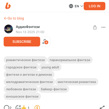
LOG IN
EN
Go to blog
АудиоФэнтези
Nov 13 2025 21:00
SUBSCRIBE
Аудиокнига фэнтези "Любовь сквозь
романтическое фэнтези
паранормальное фэнтези
века" | Трилогия
городское фэнтези
young adult
Level required:
Подписка на каталог
Полная версия.
фэнтези о ангелах и демонах
Слушайте эту и другие фэнтези-аудиокниги полностью, без
UNLOCK WITH DISCOUNT
мелодраматическое фэнтези
мистическая романтика
рекламы и любых ограничений!
любовное фэнтези
байкер-фэнтези
$2.47
$1.86 per month
-
25
%
юношеское фэнтези
Billed every 12 months.
The discount applies to the first 12 months only.
2
1