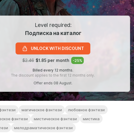
Level required:
Подписка на каталог
UNLOCK WITH DISCOUNT
$2.46
$1.85 per month
-
25
%
Billed every 12 months.
The discount applies to the first 12 months only.
Offer ends 08 August.
фэнтези
магическое фэнтези
любовное фэнтези
еское фэнтези
мистическое фэнтези
мистика
тези
мелодраматическое фэнтези