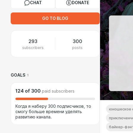
CHAT
DONATE
GO TO BLOG
293
300
subscribers
posts
GOALS
1
124
of
300
paid subscribers
Когда я наберу 300 подписчиков, то
юношеское 
смогу больше времени уделять
развитию канала.
приключенч
байкер-фэн