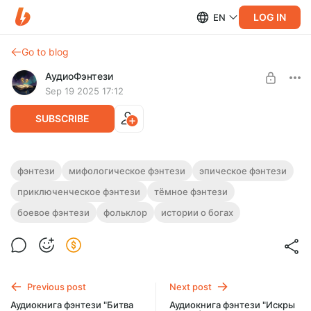
LOG IN
EN
Go to blog
АудиоФэнтези
Sep 19 2025 17:12
SUBSCRIBE
Аудиокнига фэнтези "Девять миров"
фэнтези
мифологическое фэнтези
эпическое фэнтези
приключенческое фэнтези
тёмное фэнтези
Level required:
Полная версия.
Подписка на каталог
Продолжительность: 6 часов 55 минут.
боевое фэнтези
фольклор
истории о богах
Слушайте эту и другие фэнтези-аудиокниги полностью, без
UNLOCK WITH DISCOUNT
рекламы и любых ограничений!
$2.48
$1.86 per month
-
25
%
Billed every 12 months.
Previous post
Next post
The discount applies to the first 12 months only.
Аудиокнига фэнтези "Битва
Аудиокнига фэнтези "Искры