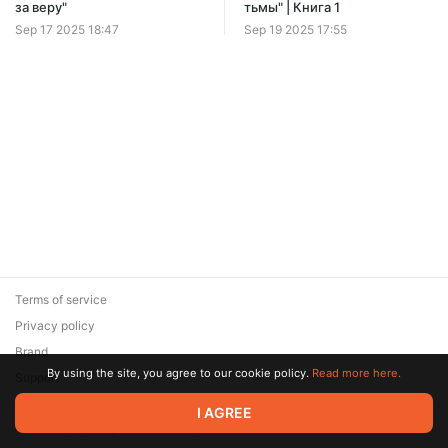
Offer ends 08 August.
за веру"
тьмы" | Книга 1
Sep 17 2025 18:47
Sep 19 2025 17:55
Terms of service
Privacy policy
Brand
By using the site, you agree to our cookie policy.
Read more here.
Support
© 2026 Zaya Solutions Limited. All rights reserved. All trademarks
I AGREE
are the property of their respective owners.