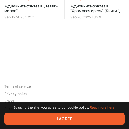
Offer ends 08 August.
Аудиокнига фэнтези "Девять
Аудиокнига фэнтези
миров"
"Хромовая ересь" [Книги 1,
2]
Sep 19 2025 17:12
Sep 20 2025 13:49
Terms of service
Privacy policy
Brand
By using the site, you agree to our cookie policy.
Read more here.
Support
© 2026 Zaya Solutions Limited. All rights reserved. All trademarks
I AGREE
are the property of their respective owners.