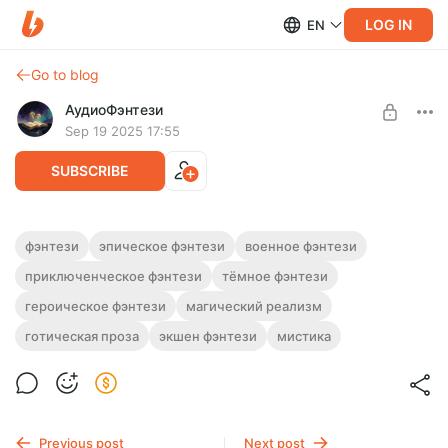
LOG IN
EN
Go to blog
АудиоФэнтези
Sep 19 2025 17:55
SUBSCRIBE
Аудиокнига фэнтези "Искры тьмы" |
фэнтези
эпическое фэнтези
военное фэнтези
Книга 1
приключенческое фэнтези
тёмное фэнтези
Level required:
Подписка на каталог
Полная версия.
героическое фэнтези
магический реализм
Продолжительность: 12 часов 34 минуты.
UNLOCK WITH DISCOUNT
готическая проза
экшен фэнтези
мистика
Слушайте эту и другие фэнтези-аудиокниги полностью, без
рекламы и любых ограничений!
$2.48
$1.86 per month
-
25
%
Billed every 12 months.
The discount applies to the first 12 months only.
Previous post
Next post