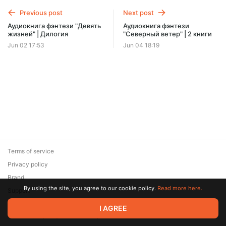
Offer ends 08 August.
Previous post
Next post
Аудиокнига фэнтези "Девять
Аудиокнига фэнтези
жизней" | Дилогия
"Северный ветер" | 2 книги
Jun 02 17:53
Jun 04 18:19
Terms of service
Privacy policy
Brand
By using the site, you agree to our cookie policy.
Read more here.
Support
© 2026 Zaya Solutions Limited. All rights reserved. All trademarks
I AGREE
are the property of their respective owners.