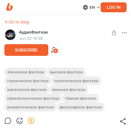
LOG IN
EN
Go to blog
АудиоФэнтези
Jun 03 19:58
SUBSCRIBE
Аудиокнига фэнтези "Вечный узор" | 10
эпическое фэнтези
высокое фэнтези
книг
героическое фэнтези
политическое фэнтези
Level required:
Подписка на каталог
Полная версия. 10 книг.
магическое фэнтези
военное фэнтези
Слушайте эту и другие фэнтези-аудиокниги полностью, без
UNLOCK WITH DISCOUNT
приключенческое фэнтези
тёмное фэнтези
рекламы и любых ограничений!
романтическое фэнтези
философское фэнтези
$2.42
$1.82 per month
-
25
%
Billed every 12 months.
The discount applies to the first 12 months only.