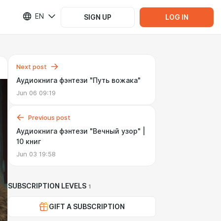
EN
SIGN UP
LOG IN
Next post
Аудиокнига фэнтези "Путь вожака"
Jun 06 09:19
Previous post
Аудиокнига фэнтези "Вечный узор" |
10 книг
Jun 03 19:58
SUBSCRIPTION LEVELS
1
GIFT A SUBSCRIPTION