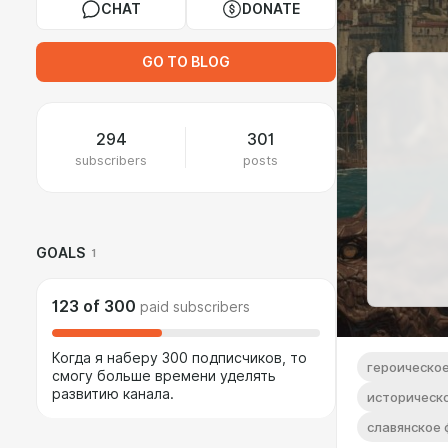
CHAT
DONATE
GO TO BLOG
294
301
subscribers
posts
GOALS
1
123
of
300
paid subscribers
Когда я наберу 300 подписчиков, то
героическо
смогу больше времени уделять
развитию канала.
историческ
славянское 