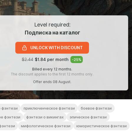
Level required:
Подписка на каталог
UNLOCK WITH DISCOUNT
$2.44
$1.84 per month
-
25
%
Billed every 12 months.
The discount applies to the first 12 months only.
Offer ends 08 August.
е фэнтези
приключенческое фэнтези
боевое фэнтези
ое фэнтези
фэнтези о викингах
эпическое фэнтези
фэнтези
мифологическое фэнтези
юмористическое фэнтези