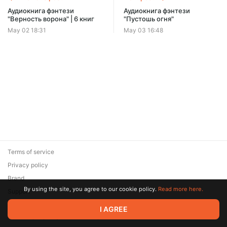
Offer ends 08 August.
Аудиокнига фэнтези
Аудиокнига фэнтези
"Верность ворона" | 6 книг
"Пустошь огня"
May 02 18:31
May 03 16:48
Terms of service
Privacy policy
Brand
By using the site, you agree to our cookie policy.
Read more here.
Support
© 2026 Zaya Solutions Limited. All rights reserved. All trademarks
I AGREE
are the property of their respective owners.