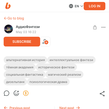
LOG IN
EN
Go to blog
АудиоФэнтези
May 03 16:22
SUBSCRIBE
Аудиокнига фэнтези "Империя слов"
альтернативная история
интеллектуальное фэнтези
тёмная академия
историческое фэнтези
Level required:
Полная версия.
Подписка на каталог
Слушайте эту и другие фэнтези-аудиокниги полностью, без
социальная фантастика
магический реализм
рекламы и любых ограничений!
UNLOCK WITH DISCOUNT
дизельпанк
психологическая драма
$2.45
$1.85 per month
-
25
%
Billed every 12 months.
The discount applies to the first 12 months only.
Previous post
Next post