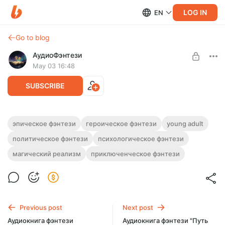
LOG IN
EN
Go to blog
АудиоФэнтези
May 03 16:48
SUBSCRIBE
Аудиокнига фэнтези "Пустошь огня"
эпическое фэнтези
героическое фэнтези
young adult
политическое фэнтези
психологическое фэнтези
Level required:
Полная версия.
Подписка на каталог
Слушайте эту и другие фэнтези-аудиокниги полностью, без
магический реализм
приключенческое фэнтези
рекламы и любых ограничений!
UNLOCK WITH DISCOUNT
$2.46
$1.85 per month
-
25
%
Billed every 12 months.
Previous post
Next post
The discount applies to the first 12 months only.
Аудиокнига фэнтези
Аудиокнига фэнтези "Путь