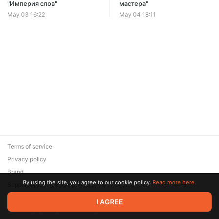
Offer ends 08 August.
"Империя слов"
мастера"
May 03 16:22
May 04 18:11
Terms of service
Privacy policy
Brand
By using the site, you agree to our cookie policy.
Read more here.
Support
© 2026 Zaya Solutions Limited. All rights reserved. All trademarks
I AGREE
are the property of their respective owners.