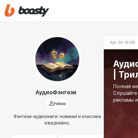
Apr 06 19:08
Аудио
| Тр
Полная ве
АудиоФэнтези
Слушайте 
рекламы и
Follow
Фэнтези-аудиокниги: новинки и классика
ежедневно.