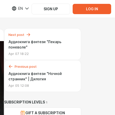
EN
SIGN UP
LOG IN
Next post
Аудиокнига фэнтези "Лекарь
поневоле"
Apr 07 18:22
Previous post
Аудиокнига фэнтези "Ночной
странник" | Дилогия
Apr 05 12:08
SUBSCRIPTION LEVELS
1
GIFT A SUBSCRIPTION