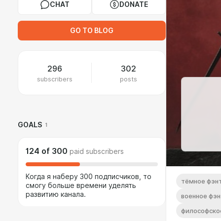
CHAT
DONATE
GO TO BLOG
296
302
subscribers
posts
GOALS
1
124
of
300
paid subscribers
Когда я наберу 300 подписчиков, то
тёмное фэн
смогу больше времени уделять
развитию канала.
военное фэ
философско