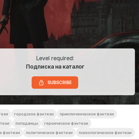
Level required:
Подписка на каталог
SUBSCRIBE
тези
городское фэнтези
приключенческое фэнтези
нтези
попаданцы
героическое фэнтези
е фэнтези
политическое фэнтези
психологическое фэнтези