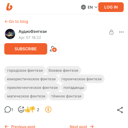
LOG IN
EN
Go to blog
АудиоФэнтези
Apr 07 18:22
SUBSCRIBE
Аудиокнига фэнтези "Лекарь поневоле"
городское фэнтези
боевое фэнтези
юмористическое фэнтези
героическое фэнтези
Level required:
Полная версия.
Подписка на каталог
Слушайте эту и другие фэнтези-аудиокниги полностью, без
приключенческое фэнтези
попаданцы
рекламы и любых ограничений!
SUBSCRIBE
магическое фэнтези
тёмное фэнтези
1
2
Previous post
Next post