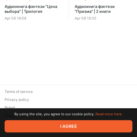
Аудиокнига фэнтези "Цена
Аудиокнига фэнтези
выбора" | Трилогия
"Призма" | 2 книги
Apr 06 19:08
Apr 08 19:35
Terms of service
Privacy policy
Brand
By using the site, you agree to our cookie policy.
Read more here.
Support
© 2026 Zaya Solutions Limited. All rights reserved. All trademarks
I AGREE
are the property of their respective owners.