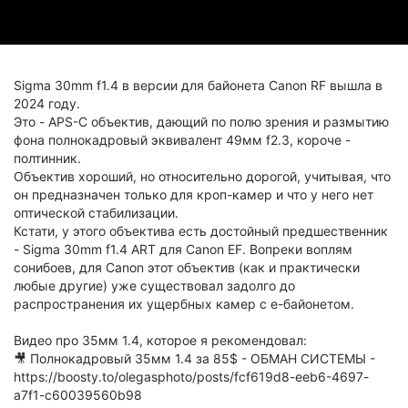
Sigma 30mm f1.4 в версии для байонета Canon RF вышла в
2024 году.
Это - APS-C объектив, дающий по полю зрения и размытию
фона полнокадровый эквивалент 49мм f2.3, короче -
полтинник.
Объектив хороший, но относительно дорогой, учитывая, что
он предназначен только для кроп-камер и что у него нет
оптической стабилизации.
Кстати, у этого объектива есть достойный предшественник
- Sigma 30mm f1.4 ART для Canon EF. Вопреки воплям
сонибоев, для Canon этот объектив (как и практически
любые другие) уже существовал задолго до
распространения их ущербных камер с е-байонетом.
Видео про 35мм 1.4, которое я рекомендовал:
🎥 Полнокадровый 35мм 1.4 за 85$ - ОБМАН СИСТЕМЫ -
https://boosty.to/olegasphoto/posts/fcf619d8-eeb6-4697-
a7f1-c60039560b98