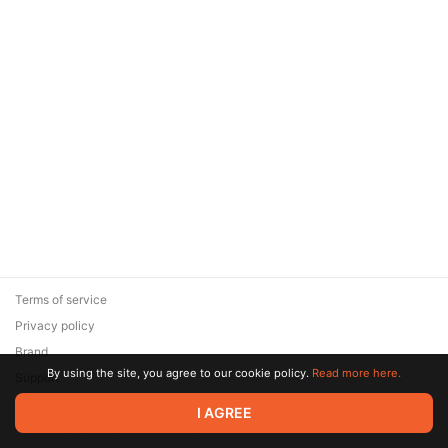
Terms of service
Privacy policy
Brand
By using the site, you agree to our cookie policy.
Read more here.
Support
© 2026 Zaya Solutions Limited. All rights reserved. All trademarks
I AGREE
are the property of their respective owners.