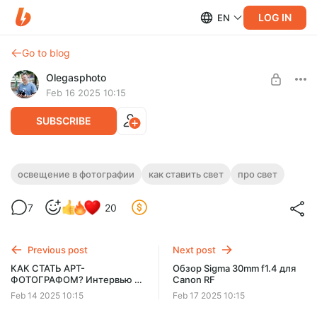
LOG IN
EN
Go to blog
Olegasphoto
Feb 16 2025 10:15
SUBSCRIBE
Съёмка при плохом освещении -
освещение в фотографии
как ставить свет
про свет
заблуждения и их решения - Canon R5
Level required:
7
20
vs R10
Основная подписка
В этом ролике я наглядно объясню принципы работы с
UNLOCK WITH DISCOUNT
освещением в различных условиях как для видео, так и
Previous post
Next post
для фотосъёмки.
$7.8
$6.6 per month
КАК СТАТЬ АРТ-
Обзор Sigma 30mm f1.4 для
-
15
%
ФОТОГРАФОМ? Интервью с
Canon RF
Игорем Мальцевым
Billed every 6 months.
Feb 14 2025 10:15
Feb 17 2025 10:15
The discount applies to the first 6 months only.