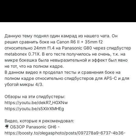
Данную тему поднял один камрад из нашего чата. Он
решил сравнить боке на Canon R6 II + 35mm f2
относительно 24mm f1.4 на Panasonic G80 через спидбустер
metabonex 0.71X. В его тесте получилось не очень, т.к. на
микре бокешка была невыразительной и эффект был явно
не тот, что на полном кадре.
В данном видео я проделал тесты и сравнения боке на
полном кадре относительно спидбустеров для APS-C и для
убогой микры 4/3.
Обзоры на эти спидбустеры:
https://youtu.be/dekR7_HGXNw
https://youtu.be/s5XiIrXMHEg
Видео, которые я рекомендовал:
🎥 ОБЗОР Panasonic GH6 -
https://boosty.to/olegasphoto/posts/097278a9-6737-4b36-