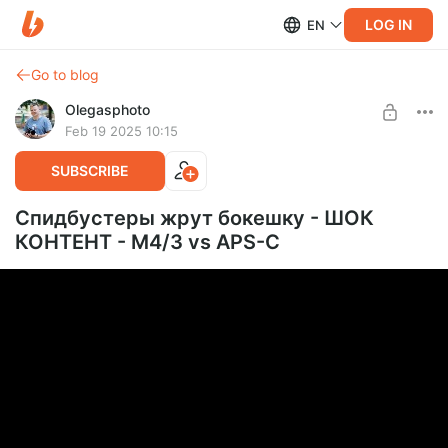
LOG IN
EN
Go to blog
Olegasphoto
Feb 19 2025 10:15
SUBSCRIBE
Спидбустеры жрут бокешку - ШОК
КОНТЕНТ - M4/3 vs APS-C