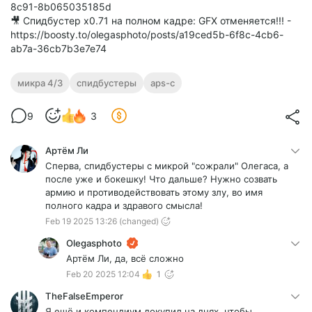
8c91-8b065035185d
🎥 Спидбустер х0.71 на полном кадре: GFX отменяется!!! -
https://boosty.to/olegasphoto/posts/a19ced5b-6f8c-4cb6-
ab7a-36cb7b3e7e74
микра 4/3
спидбустеры
aps-c
9
3
Артём Ли
Сперва, спидбустеры с микрой "сожрали" Олегаса, а
после уже и бокешку! Что дальше? Нужно созвать
армию и противодействовать этому злу, во имя
полного кадра и здравого смысла!
Feb 19 2025 13:26
(changed)
Olegasphoto
Артём Ли, да, всё сложно
Feb 20 2025 12:04
1
TheFalseEmperor
Я ещё и компендиум докупил на днях, чтобы