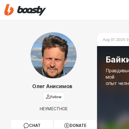
Aug 01 2025 0
Байки
Правдивые
мой
опыт челн
Олег Анисимов
Follow
НЕУМЕСТНОЕ
CHAT
DONATE