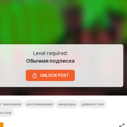
Level required:
Обычная подписка
UNLOCK POST
ег анисимов
воспоминания
мемуары
девяностые
ностые