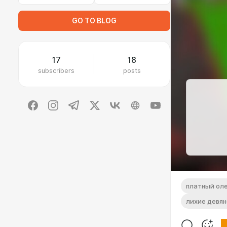
GO TO BLOG
17
18
subscribers
posts
платный ол
лихие девя