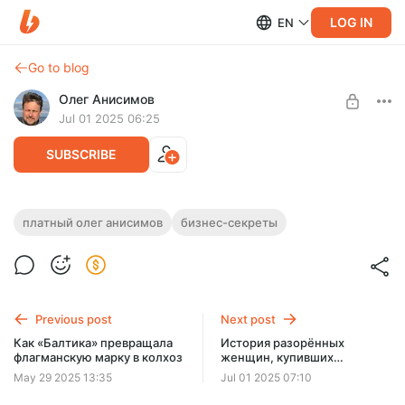
LOG IN
EN
Go to blog
Олег Анисимов
Jul 01 2025 06:25
SUBSCRIBE
Самый неадекватный гость программы
платный олег анисимов
бизнес-секреты
«Бизнес-секреты»
Level required:
Обычная подписка
Вы знаете его имя, это очень известный человек.
UNLOCK POST
Previous post
Next post
Как «Балтика» превращала
История разорённых
флагманскую марку в колхоз
женщин, купивших
франшизы салона красоты
May 29 2025 13:35
Jul 01 2025 07:10