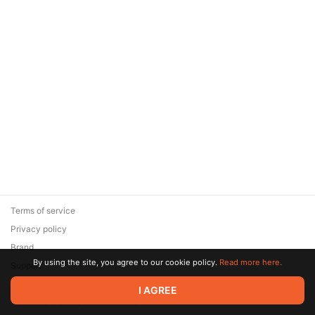
Terms of service
Privacy policy
Brand
By using the site, you agree to our cookie policy.
Read more here.
Support
© 2026 Zaya Solutions Limited. All rights reserved. All trademarks
I AGREE
are the property of their respective owners.