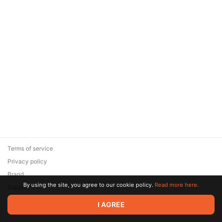
Terms of service
Privacy policy
Brand
By using the site, you agree to our cookie policy.
Read more here.
Support
© 2026 Zaya Solutions Limited. All rights reserved. All trademarks
I AGREE
are the property of their respective owners.