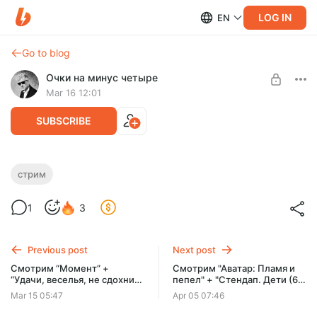
LOG IN
EN
Go to blog
Очки на минус четыре
Mar 16 12:01
SUBSCRIBE
Смотрим “Оскар 2026” + “Стендап. Дети
стрим
(4 серия)”
Level required:
1
3
Смотрю фильмы в интернете
UNLOCK POST
Previous post
Next post
Смотрим “Момент” +
Cмотрим "Аватар: Пламя и
“Удачи, веселья, не сдохни”
пепел" + "Стендап. Дети (6
+ “Завещание Анны Ли” +
серия)"
Mar 15 05:47
Apr 05 07:46
“Стендап. Дети (2 серия)”