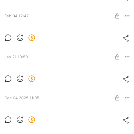
Почётный Лис
SUBSCRIBE
Feb 04 12:42
Ежемесячный пак артов за январь
Подборка всех моих обложек для прямых эфиров за
Level required:
январь. Внутри есть версии без надписей и оригиналы.
Почётный Лис
Jan 21 10:50
SUBSCRIBE
Ежемесячный пак артов за декабрь
Подборка всех обложек за декабрь которые я делал для
Level required:
прямых эфиров. Внутри есть версии без надписей и
Почётный Лис
оригиналы.
Dec 04 2025 11:05
SUBSCRIBE
Ежемесячный пак артов за ноябрь
Подборка всех обложек за ноябрь которые я делал для
Level required:
прямых эфиров. Внутри есть версии без надписей и
Почётный Лис
оригиналы.