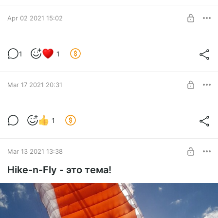
Apr 02 2021 15:02
Разбор полёта.
1
1
Level required:
Модная ныне тема - Разбор инцидентов.
Базовая
Вставлю и свои пять копеек 8)
SUBSCRIBE
Mar 17 2021 20:31
Advance Omega X-Alps 3
1
Level required:
Advance Omega X-Alps 3
Базовая
SUBSCRIBE
Mar 13 2021 13:38
Hike-n-Fly - это тема!