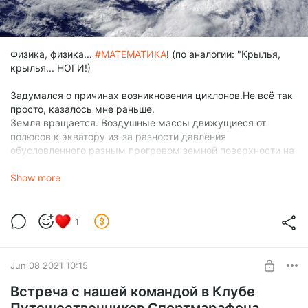
Физика, физика...
#МАТЕМАТИКА
! (по аналогии: "Крылья,
крылья... НОГИ!)
Задумался о причинах возникновения циклонов.Не всё так
просто, казалось мне раньше.
Земля вращается. Воздушные массы движущиеся от
полюсов к экватору из-за разности давления
обусловленного разным прогревом земной поверхности на
них, отклоняются от прямолинейного движения из-за силы
Кориолиса (инерции).К ним добавляется трение воздуха о
Show more
земную поверхность, криволинейность пространства в
поле тяготения, возникающие при этом электрические токи
и электромагнитная индукция просто не оставляют шансов
1
не закручиваться вихрям...
Jun 08 2021 10:15
Встреча с нашей командой в Клубе