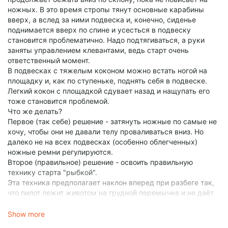
ножных. В это время стропы тянут основные карабины
вверх, а вслед за ними подвеска и, конечно, сиденье
поднимается вверх по спине и усесться в подвеску
становится проблематично. Надо подтягиваться, а руки
заняты управлением клевантами, ведь старт очень
ответственный момент.
В подвесках с тяжелым коконом можно встать ногой на
площадку и, как по ступеньке, поднять себя в подвеске.
Легкий кокон с площадкой сдувает назад и нащупать его
тоже становится проблемой.
Что же делать?
Первое (так себе) решение - затянуть ножные по самые не
хочу, чтобы они не давали телу проваливаться вниз. Но
далеко не на всех подвесках (особенно облегченных)
ножные ремни регулируются.
Второе (правильное) решение - освоить правильную
технику старта "рыбкой".
Эта техника предполагает наклон вперед при разбеге так,
что пилот лежит животом на грудной перемычке и не даёт
подвеске и, следовательно, сиденью сползать вверх при
натяжении за основные карабины, когда крыло начинает
Show more
лететь.