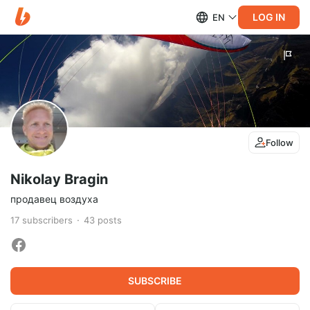
LOG IN
EN
Follow
Nikolay Bragin
продавец воздуха
17
subscribers
43
posts
SUBSCRIBE