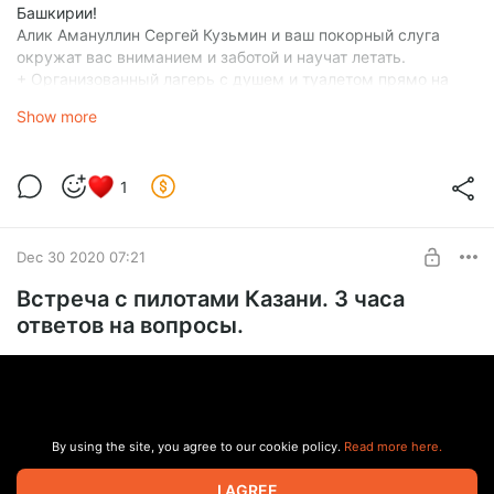
Башкирии!
Алик Амануллин Сергей Кузьмин и ваш покорный слуга
окружат вас вниманием и заботой и научат летать.
+ Организованный лагерь с душем и туалетом прямо на
старте.
Show more
1
Dec 30 2020 07:21
Встреча с пилотами Казани. 3 часа
ответов на вопросы.
By using the site, you agree to our cookie policy.
Read more here.
I AGREE