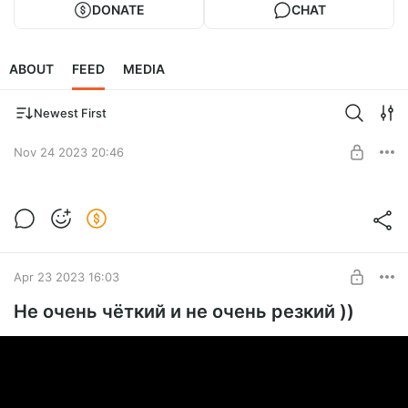
DONATE
CHAT
ABOUT
FEED
MEDIA
Newest First
Nov 24 2023 20:46
Ответы на вопросы читателей канала
Flyday
Level required:
Ответы на вопросы читателей канала Flyday в прямом
Базовая
эфире 23-11-2023
Apr 23 2023 16:03
UNLOCK POST
Не очень чёткий и не очень резкий ))