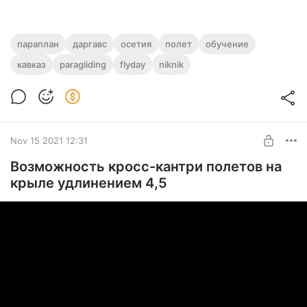
параплан
даргавс
осетия
полет
обучение
кавказ
paragliding
flyday
niknik
Nov 15 2021 12:31
Возможность кросс-кантри полетов на
крыле удлинением 4,5