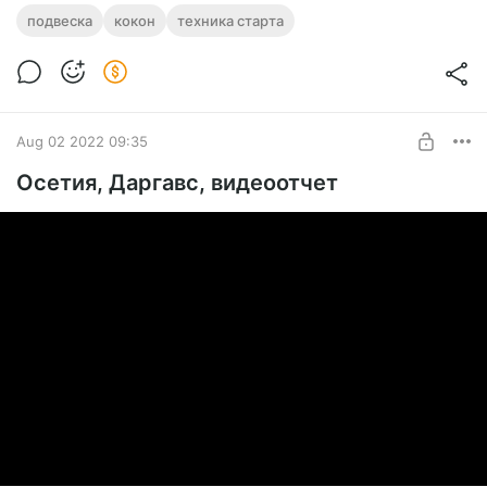
Эта техника также позволяет легко нащупать ногой
подвеска
кокон
техника старта
площадку сдутого ветром назад кокона.
Ведь корпус пилота лежащего почти горизонтально головой
и грудью вперед по ходу движения автоматически
балансирует ноги назад.
Aug 02 2022 09:35
Осетия, Даргавс, видеоотчет