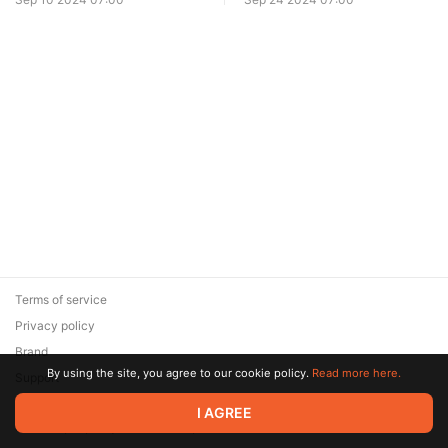
Terms of service
Privacy policy
Brand
By using the site, you agree to our cookie policy.
Read more here.
Support
© 2026 Zaya Solutions Limited. All rights reserved. All trademarks
I AGREE
are the property of their respective owners.