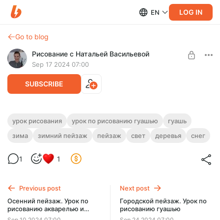
LOG IN
EN
Go to blog
Рисование с Натальей Васильевой
Sep 17 2024 07:00
SUBSCRIBE
Лучи солнца в зимнем лесу. Урок по
урок рисования
урок по рисованию гуашью
гуашь
рисованию гуашью
зима
зимний пейзаж
пейзаж
свет
деревья
снег
Level required:
Уроки рисования
Урок по рисованию зимнего пейзажа с лучами солнца,
пробивающимися сквозь деревья. Продолжительность - 1
1
1
UNLOCK POST
час 9 минут.
Previous post
Next post
Осенний пейзаж. Урок по
Городской пейзаж. Урок по
рисованию акварелью и
рисованию гуашью
цветными карандашами
Sep 10 2024 07:00
Sep 24 2024 07:00